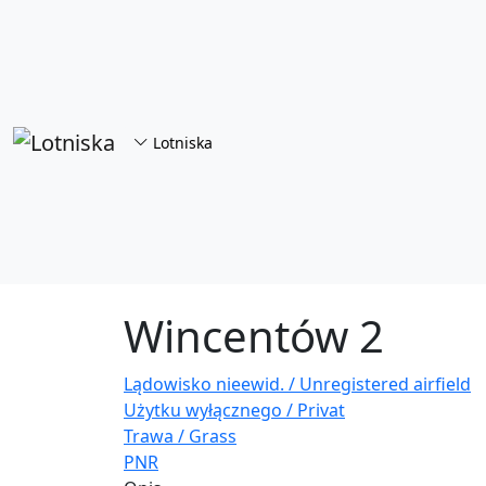
Przejdź do treści
Lotniska
Wincentów 2
Lądowisko nieewid. / Unregistered airfield
Użytku wyłącznego / Privat
Trawa / Grass
PNR