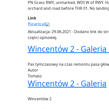
PN Grass RWY, unmarked. WDI W of RWY. Ha
orchard and road before THR 01. No landing
Link
flycarlo.pl
Aktualizacja: 29.06.2021 - Dodano link do st
części opisowej.
Wincentów 2 - Galeria
Pas tymczasowy na czas remontu pasa głó
Autor
Tomasz
Wincentów 2 - Galeria
Wincentów 2