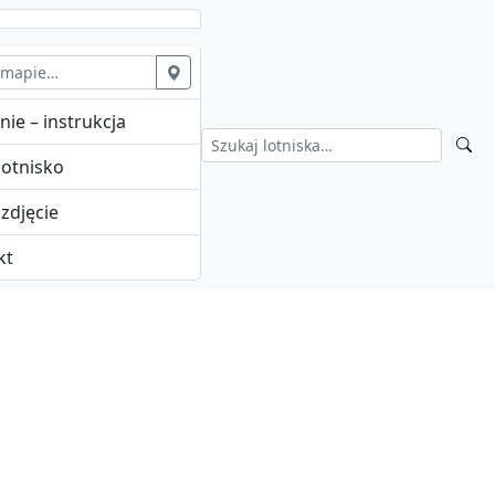
nie – instrukcja
lotnisko
zdjęcie
kt