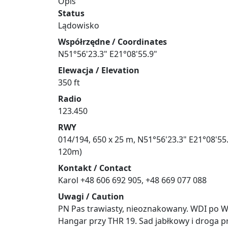
Opis
Status
Lądowisko
Współrzędne / Coordinates
N51°56'23.3" E21°08'55.9"
Elewacja / Elevation
350 ft
Radio
123.450
RWY
014/194, 650 x 25 m, N51°56'23.3" E21°08'55
120m)
Kontakt / Contact
Karol +48 606 692 905, +48 669 077 088
Uwagi / Caution
PN Pas trawiasty, nieoznakowany. WDI po W 
Hangar przy THR 19. Sad jabłkowy i droga pr