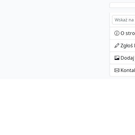
O stro
Zgłoś 
Dodaj 
Konta