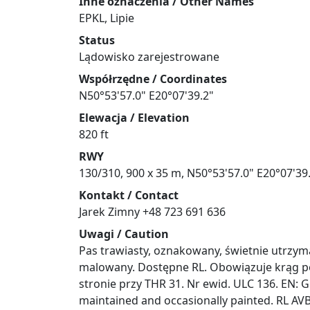
Inne oznaczenia / Other Names
EPKL, Lipie
Status
Lądowisko zarejestrowane
Współrzędne / Coordinates
N50°53'57.0" E20°07'39.2"
Elewacja / Elevation
820 ft
RWY
130/310, 900 x 35 m, N50°53'57.0" E20°07'39
Kontakt / Contact
Jarek Zimny +48 723 691 636
Uwagi / Caution
Pas trawiasty, oznakowany, świetnie utrzym
malowany. Dostępne RL. Obowiązuje krąg p
stronie przy THR 31. Nr ewid. ULC 136. EN: 
maintained and occasionally painted. RL AVBL