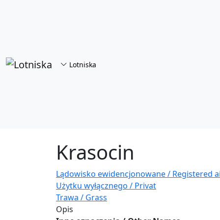
Przejdź do treści
Lotniska
Krasocin
Lądowisko ewidencjonowane / Registered ai
Użytku wyłącznego / Privat
Trawa / Grass
Opis