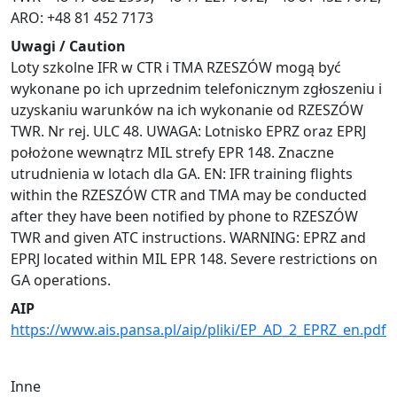
ARO: +48 81 452 7173
Uwagi / Caution
Loty szkolne IFR w CTR i TMA RZESZÓW mogą być
wykonane po ich uprzednim telefonicznym zgłoszeniu i
uzyskaniu warunków na ich wykonanie od RZESZÓW
TWR. Nr rej. ULC 48. UWAGA: Lotnisko EPRZ oraz EPRJ
położone wewnątrz MIL strefy EPR 148. Znaczne
utrudnienia w lotach dla GA. EN: IFR training flights
within the RZESZÓW CTR and TMA may be conducted
after they have been notified by phone to RZESZÓW
TWR and given ATC instructions. WARNING: EPRZ and
EPRJ located within MIL EPR 148. Severe restrictions on
GA operations.
AIP
https://www.ais.pansa.pl/aip/pliki/EP_AD_2_EPRZ_en.pdf
Inne