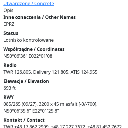
Utwardzone / Concrete
Opis
Inne oznaczenia / Other Names
EPRZ
Status
Lotnisko kontrolowane
Współrzędne / Coordinates
N50°06'36" E022°01'08
Radio
TWR 126.805, Delivery 121.805, ATIS 124.955
Elewacja / Elevation
693 ft
RWY
085/265 (09/27), 3200 x 45 m asfalt [-0/-700],
N50°06'35.6" E22°01'25.8"
Kontakt / Contact
TWR +48 17 862 2999, +48 17 227 7672, +48 81 452 7672,