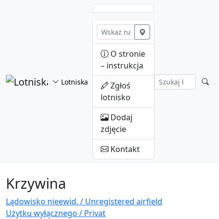
Przejdź do treści
O stronie
– instrukcja
Lotniska
Zgłoś
lotnisko
Dodaj
zdjęcie
Kontakt
Krzywina
Lądowisko nieewid. / Unregistered airfield
Użytku wyłącznego / Privat