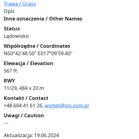
Trawa / Grass
Opis
Inne oznaczenia / Other Names
Status
Lądowisko
Współrzędne / Coordinates
N50°42'48.50" E017°09'59.40"
Elewacja / Elevation
567 ft
RWY
11/29, 484 x 20 m
Kontakt / Contact
+48 604 41 61 26,
wojtek@ois.com.pl
Uwagi / Caution
---
Aktualizacja: 19.06.2024