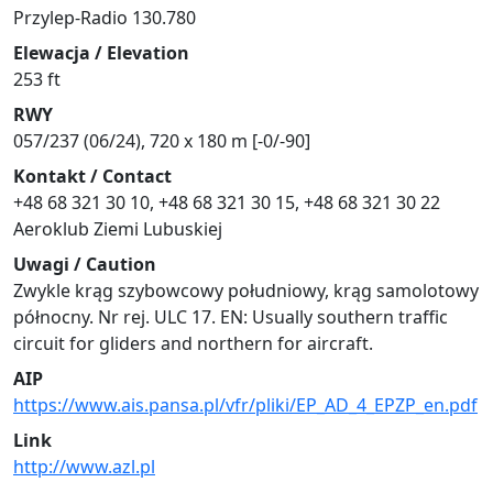
Przylep-Radio 130.780
Elewacja / Elevation
253 ft
RWY
057/237 (06/24), 720 x 180 m [-0/-90]
Kontakt / Contact
+48 68 321 30 10, +48 68 321 30 15, +48 68 321 30 22
Aeroklub Ziemi Lubuskiej
Uwagi / Caution
Zwykle krąg szybowcowy południowy, krąg samolotowy
północny. Nr rej. ULC 17. EN: Usually southern traffic
circuit for gliders and northern for aircraft.
AIP
https://www.ais.pansa.pl/vfr/pliki/EP_AD_4_EPZP_en.pdf
Link
http://www.azl.pl