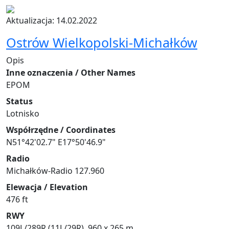
Aktualizacja: 14.02.2022
Ostrów Wielkopolski-Michałków
Opis
Inne oznaczenia / Other Names
EPOM
Status
Lotnisko
Współrzędne / Coordinates
N51°42'02.7" E17°50'46.9"
Radio
Michałków-Radio 127.960
Elewacja / Elevation
476 ft
RWY
109L/289R (11L/29R), 960 x 265 m