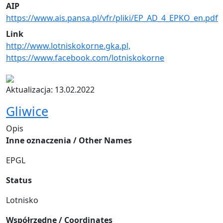
AIP
https://www.ais.pansa.pl/vfr/pliki/EP_AD_4_EPKO_en.pdf
Link
http://www.lotniskokorne.gka.pl,
https://www.facebook.com/lotniskokorne
Aktualizacja: 13.02.2022
Gliwice
Opis
Inne oznaczenia / Other Names
EPGL
Status
Lotnisko
Współrzędne / Coordinates