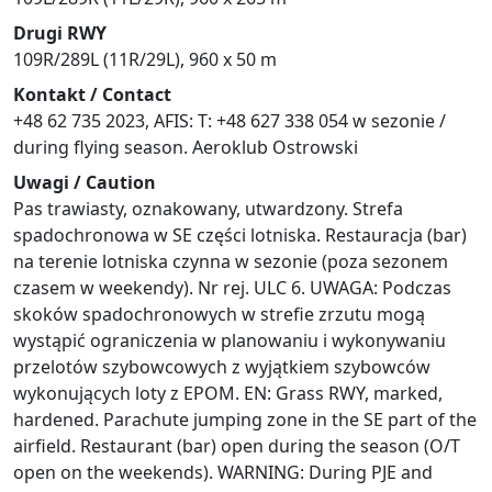
Drugi RWY
109R/289L (11R/29L), 960 x 50 m
Kontakt / Contact
+48 62 735 2023, AFIS: T: +48 627 338 054 w sezonie /
during flying season. Aeroklub Ostrowski
Uwagi / Caution
Pas trawiasty, oznakowany, utwardzony. Strefa
spadochronowa w SE części lotniska. Restauracja (bar)
na terenie lotniska czynna w sezonie (poza sezonem
czasem w weekendy). Nr rej. ULC 6. UWAGA: Podczas
skoków spadochronowych w strefie zrzutu mogą
wystąpić ograniczenia w planowaniu i wykonywaniu
przelotów szybowcowych z wyjątkiem szybowców
wykonujących loty z EPOM. EN: Grass RWY, marked,
hardened. Parachute jumping zone in the SE part of the
airfield. Restaurant (bar) open during the season (O/T
open on the weekends). WARNING: During PJE and