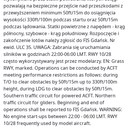
pozwalają na bezpieczne przejście nad przeszkodami z
przewyższeniem minimum 50ft/15m do osiągnięcia
wysokości 330ft/100m podczas startu oraz 50ft/15m
podczas lądowania. Statki powietrzne z napędem - krąg
północny, szybowce - krąg południowy. Rozpoczęcie i
zakończenie lotów należy zgłosić do FIS Gdańsk. Nr
ewid. ULC 35. UWAGA: Zabrania się uruchamiania
silników w godzinach 22:00-06:00 LMT. RWY 10/28
często wykorzystywany jest przez modelarzy. EN: Grass
RWY, marked. Operations can be conducted by ACFT
meeting performance restrictions as follows: during
T/O to clear obstacles by 50ft/15m up to 330ft/100m
height, during LDG to clear obstacles by 50ft/15m.
Southern traffic circuit for powered ACFT. Northern
traffic circuit for gliders. Beginning and end of
operations shall be reported to FIS Gdańsk. WARNING:
No engine start-ups between 22:00 - 06:00 LMT. RWY
10/28 frequently used by model aircraft.