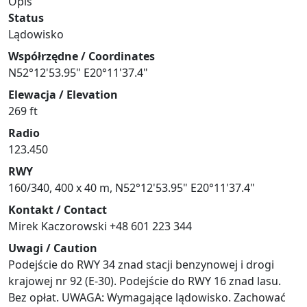
Opis
Status
Lądowisko
Współrzędne / Coordinates
N52°12'53.95" E20°11'37.4"
Elewacja / Elevation
269 ft
Radio
123.450
RWY
160/340, 400 x 40 m, N52°12'53.95" E20°11'37.4"
Kontakt / Contact
Mirek Kaczorowski +48 601 223 344
Uwagi / Caution
Podejście do RWY 34 znad stacji benzynowej i drogi
krajowej nr 92 (E-30). Podejście do RWY 16 znad lasu.
Bez opłat. UWAGA: Wymagające lądowisko. Zachować