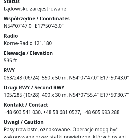
Status
Lądowisko zarejestrowane
Współrzędne / Coordinates
N54°07'47.0" E17°50'43.0"
Radio
Korne-Radio 121.180
Elewacja / Elevation
535 ft
RWY
063/243 (06/24), 550 x 50 m, N54°07'47.0" E17°50'43.0"
Drugi RWY / Second RWY
105/285 (10/28), 400 x 30 m, N54°07'55.4" E17°50'30.7"
Kontakt / Contact
+48 603 541 030, +48 58 681 0527, +48 605 993 288
Uwagi / Caution
Pasy trawiaste, oznakowane. Operacje mogą być
wykonywane przez statki powietrzne, których osiągi