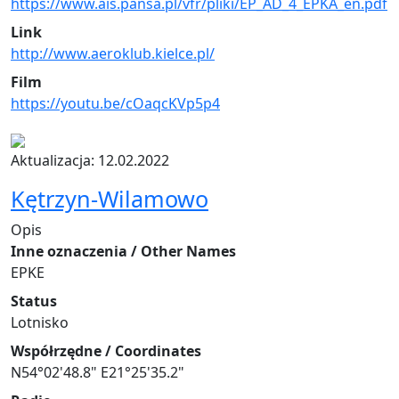
https://www.ais.pansa.pl/vfr/pliki/EP_AD_4_EPKA_en.pdf
Link
http://www.aeroklub.kielce.pl/
Film
https://youtu.be/cOaqcKVp5p4
Aktualizacja: 12.02.2022
Kętrzyn-Wilamowo
Opis
Inne oznaczenia / Other Names
EPKE
Status
Lotnisko
Współrzędne / Coordinates
N54°02'48.8" E21°25'35.2"