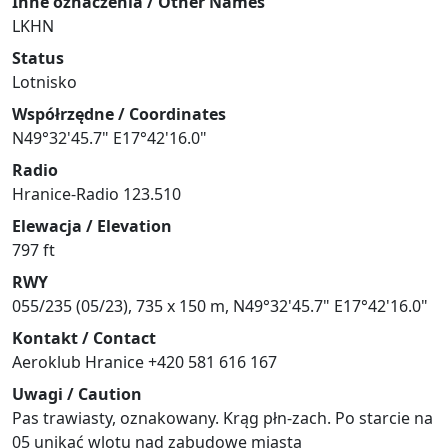
Inne oznaczenia / Other Names
LKHN
Status
Lotnisko
Współrzędne / Coordinates
N49°32'45.7" E17°42'16.0"
Radio
Hranice-Radio 123.510
Elewacja / Elevation
797 ft
RWY
055/235 (05/23), 735 x 150 m, N49°32'45.7" E17°42'16.0"
Kontakt / Contact
Aeroklub Hranice +420 581 616 167
Uwagi / Caution
Pas trawiasty, oznakowany. Krąg płn-zach. Po starcie na
05 unikać wlotu nad zabudowę miasta