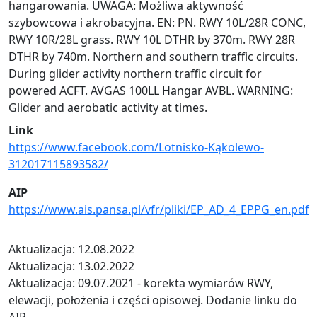
hangarowania. UWAGA: Możliwa aktywność
szybowcowa i akrobacyjna. EN: PN. RWY 10L/28R CONC,
RWY 10R/28L grass. RWY 10L DTHR by 370m. RWY 28R
DTHR by 740m. Northern and southern traffic circuits.
During glider activity northern traffic circuit for
powered ACFT. AVGAS 100LL Hangar AVBL. WARNING:
Glider and aerobatic activity at times.
Link
https://www.facebook.com/Lotnisko-Kąkolewo-
312017115893582/
AIP
https://www.ais.pansa.pl/vfr/pliki/EP_AD_4_EPPG_en.pdf
Aktualizacja: 12.08.2022
Aktualizacja: 13.02.2022
Aktualizacja: 09.07.2021 - korekta wymiarów RWY,
elewacji, położenia i części opisowej. Dodanie linku do