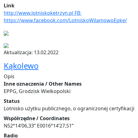
Link
http://www.lotniskoketrzyn.pl FB:
https://www.facebook.com/LotniskoWilamowoEpke/
Aktualizacja: 13.02.2022
Kąkolewo
Opis
Inne oznaczenia / Other Names
EPPG, Grodzisk Wielkopolski
Status
Lotnisko użytku publicznego, o ograniczonej certyfikacji
Współrzędne / Coordinates
N52°14’06,33” E0016°14’27,51”
Radio