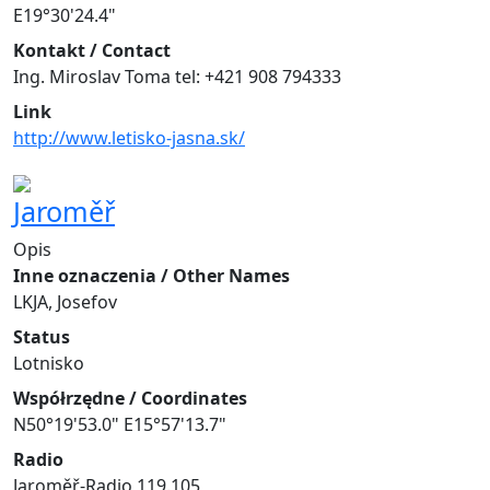
E19°30'24.4"
Kontakt / Contact
Ing. Miroslav Toma tel: +421 908 794333
Link
http://www.letisko-jasna.sk/
Jaroměř
Opis
Inne oznaczenia / Other Names
LKJA, Josefov
Status
Lotnisko
Współrzędne / Coordinates
N50°19'53.0" E15°57'13.7"
Radio
Jaroměř-Radio 119.105