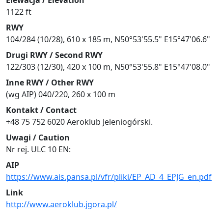
Elewacja / Elevation
1122 ft
RWY
104/284 (10/28), 610 x 185 m, N50°53'55.5" E15°47'06.6"
Drugi RWY / Second RWY
122/303 (12/30), 420 x 100 m, N50°53'55.8" E15°47'08.0"
Inne RWY / Other RWY
(wg AIP) 040/220, 260 x 100 m
Kontakt / Contact
+48 75 752 6020 Aeroklub Jeleniogórski.
Uwagi / Caution
Nr rej. ULC 10 EN:
AIP
https://www.ais.pansa.pl/vfr/pliki/EP_AD_4_EPJG_en.pdf
Link
http://www.aeroklub.jgora.pl/