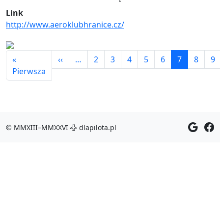
Link
http://www.aeroklubhranice.cz/
Stronicowanie
Poprzednia strona
«
‹‹
…
2
3
4
5
6
7
8
9
Pierwsza strona
Pierwsza
© MMXIII–MMXXVI
dlapilota.pl