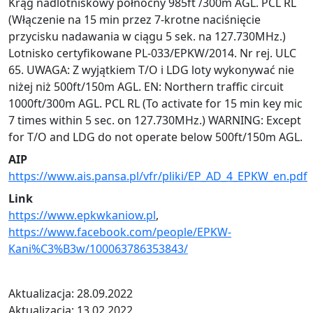
Krąg nadlotniskowy północny 985ft /300m AGL. PCL RL
(Włączenie na 15 min przez 7-krotne naciśnięcie
przycisku nadawania w ciągu 5 sek. na 127.730MHz.)
Lotnisko certyfikowane PL-033/EPKW/2014. Nr rej. ULC
65. UWAGA: Z wyjątkiem T/O i LDG loty wykonywać nie
niżej niż 500ft/150m AGL. EN: Northern traffic circuit
1000ft/300m AGL. PCL RL (To activate for 15 min key mic
7 times within 5 sec. on 127.730MHz.) WARNING: Except
for T/O and LDG do not operate below 500ft/150m AGL.
AIP
https://www.ais.pansa.pl/vfr/pliki/EP_AD_4_EPKW_en.pdf
Link
https://www.epkwkaniow.pl
,
https://www.facebook.com/people/EPKW-
Kani%C3%B3w/100063786353843/
Aktualizacja: 28.09.2022
Aktualizacja: 13.02.2022