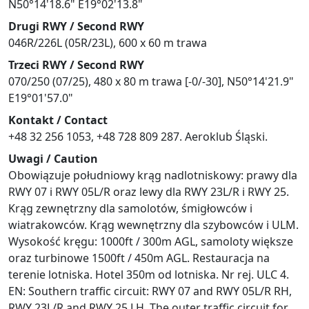
N50°14'18.6" E19°02'13.8"
Drugi RWY / Second RWY
046R/226L (05R/23L), 600 x 60 m trawa
Trzeci RWY / Second RWY
070/250 (07/25), 480 x 80 m trawa [-0/-30], N50°14'21.9"
E19°01'57.0"
Kontakt / Contact
+48 32 256 1053, +48 728 809 287. Aeroklub Śląski.
Uwagi / Caution
Obowiązuje południowy krąg nadlotniskowy: prawy dla
RWY 07 i RWY 05L/R oraz lewy dla RWY 23L/R i RWY 25.
Krąg zewnętrzny dla samolotów, śmigłowców i
wiatrakowców. Krąg wewnętrzny dla szybowców i ULM.
Wysokość kręgu: 1000ft / 300m AGL, samoloty większe
oraz turbinowe 1500ft / 450m AGL. Restauracja na
terenie lotniska. Hotel 350m od lotniska. Nr rej. ULC 4.
EN: Southern traffic circuit: RWY 07 and RWY 05L/R RH,
RWY 23L/R and RWY 25 LH. The outer traffic circuit for