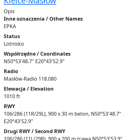
Kielce-Masłów
Opis
Inne oznaczenia / Other Names
EPKA
Status
Lotnisko
Współrzędne / Coordinates
N50°53'48.7" E20°43'52.9"
Radio
Masłów-Radio 118.080
Elewacja / Elevation
1010 ft
RWY
106/286 (11R/29L), 900 x 30 m beton, N50°53'48.7"
E20°43'52.9"
Drugi RWY / Second RWY
106/286 (11L/29R), 900 x 200 m trawa N50°53'53.9"