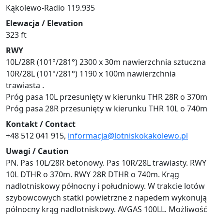
Kąkolewo-Radio 119.935
Elewacja / Elevation
323 ft
RWY
10L/28R (101°/281°) 2300 x 30m nawierzchnia sztuczna
10R/28L (101°/281°) 1190 x 100m nawierzchnia
trawiasta .
Próg pasa 10L przesunięty w kierunku THR 28R o 370m
Próg pasa 28R przesunięty w kierunku THR 10L o 740m
Kontakt / Contact
+48 512 041 915,
informacja@lotniskokakolewo.pl
Uwagi / Caution
PN. Pas 10L/28R betonowy. Pas 10R/28L trawiasty. RWY
10L DTHR o 370m. RWY 28R DTHR o 740m. Krąg
nadlotniskowy północny i południowy. W trakcie lotów
szybowcowych statki powietrzne z napedem wykonują
północny krąg nadlotniskowy. AVGAS 100LL. Możliwość