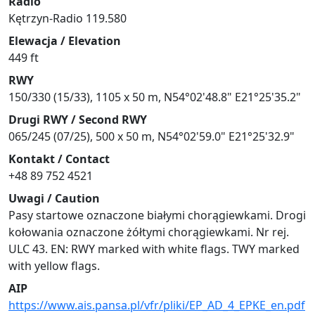
Radio
Kętrzyn-Radio 119.580
Elewacja / Elevation
449 ft
RWY
150/330 (15/33), 1105 x 50 m, N54°02'48.8" E21°25'35.2"
Drugi RWY / Second RWY
065/245 (07/25), 500 x 50 m, N54°02'59.0" E21°25'32.9"
Kontakt / Contact
+48 89 752 4521
Uwagi / Caution
Pasy startowe oznaczone białymi chorągiewkami. Drogi
kołowania oznaczone żółtymi chorągiewkami. Nr rej.
ULC 43. EN: RWY marked with white flags. TWY marked
with yellow flags.
AIP
https://www.ais.pansa.pl/vfr/pliki/EP_AD_4_EPKE_en.pdf