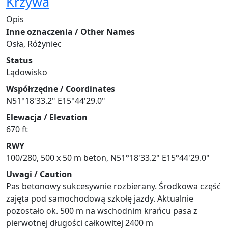
Krzywa
Opis
Inne oznaczenia / Other Names
Osła, Różyniec
Status
Lądowisko
Współrzędne / Coordinates
N51°18'33.2" E15°44'29.0"
Elewacja / Elevation
670 ft
RWY
100/280, 500 x 50 m beton, N51°18'33.2" E15°44'29.0"
Uwagi / Caution
Pas betonowy sukcesywnie rozbierany. Środkowa część
zajęta pod samochodową szkołę jazdy. Aktualnie
pozostało ok. 500 m na wschodnim krańcu pasa z
pierwotnej długości całkowitej 2400 m