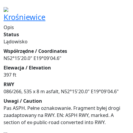
Krośniewice
Opis
Status
Lądowisko
Współrzędne / Coordinates
N52°15'20.0" E19°09'04.6"
Elewacja / Elevation
397 ft
RWY
086/266, 535 x 8 m asfalt, N52°15'20.0" E19°09'04.6"
Uwagi / Caution
Pas ASPH. Pełne oznakowanie. Fragment byłej drogi
zaadaptowany na RWY. EN: ASPH RWY, marked. A
section of ex-public-road converted into RWY.