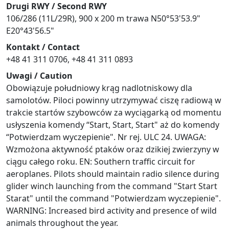
Drugi RWY / Second RWY
106/286 (11L/29R), 900 x 200 m trawa N50°53'53.9"
E20°43'56.5"
Kontakt / Contact
+48 41 311 0706, +48 41 311 0893
Uwagi / Caution
Obowiązuje południowy krąg nadlotniskowy dla
samolotów. Piloci powinny utrzymywać ciszę radiową w
trakcie startów szybowców za wyciągarką od momentu
usłyszenia komendy “Start, Start, Start" aż do komendy
“Potwierdzam wyczepienie". Nr rej. ULC 24. UWAGA:
Wzmożona aktywność ptaków oraz dzikiej zwierzyny w
ciągu całego roku. EN: Southern traffic circuit for
aeroplanes. Pilots should maintain radio silence during
glider winch launching from the command "Start Start
Starat" until the command "Potwierdzam wyczepienie".
WARNING: Increased bird activity and presence of wild
animals throughout the year.