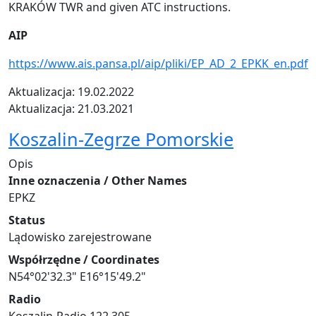
KRAKÓW TWR and given ATC instructions.
AIP
https://www.ais.pansa.pl/aip/pliki/EP_AD_2_EPKK_en.pdf
Aktualizacja: 19.02.2022
Aktualizacja: 21.03.2021
Koszalin-Zegrze Pomorskie
Opis
Inne oznaczenia / Other Names
EPKZ
Status
Lądowisko zarejestrowane
Współrzędne / Coordinates
N54°02'32.3" E16°15'49.2"
Radio