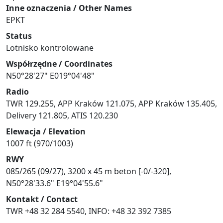
Inne oznaczenia / Other Names
EPKT
Status
Lotnisko kontrolowane
Współrzędne / Coordinates
N50°28'27" E019°04'48"
Radio
TWR 129.255, APP Kraków 121.075, APP Kraków 135.405,
Delivery 121.805, ATIS 120.230
Elewacja / Elevation
1007 ft (970/1003)
RWY
085/265 (09/27), 3200 x 45 m beton [-0/-320],
N50°28'33.6" E19°04'55.6"
Kontakt / Contact
TWR +48 32 284 5540, INFO: +48 32 392 7385