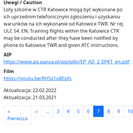
Uwagi / Caution
Loty szkolne w CTR Katowice mogą być wykonane po
ich uprzednim telefonicznym zgłoszeniu i uzyskaniu
warunków na ich wykonanie od Katowice TWR. Nr rej.
ULC 54. EN: Training flights within the Katowice CTR
may be conducted after they have been notified by
phone to Katowice TWR and given ATC instructions.
AIP
https://www.ais.pansa.pl/aip/pliki/EP_AD_2_EPKT_en.pdf
Film
https://youtu.be/RH5z1o8Epfs
Aktualizacja: 22.02.2022
Aktualizacja: 21.03.2021
Stronicowanie
Poprzednia strona
«
‹‹
…
3
4
5
6
7
8
9
10
Pierwsza strona
Pierwsza