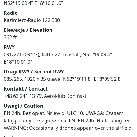
N52°19'09.4" E18°10'01.0"
Radio
Kazimierz-Radio 122.380
Elewacja / Elevation
362 ft
RWY
091/271 (09/27), 640 x 27 m asfalt, N52°19'09.4"
E18°10'01.0"
Drugi RWY / Second RWY
085/265, 1020 x 35 trawa, N52°19'11.8" E18°09'52.8"
Kontakt / Contact
+48 63 241 13 79. Aeroklub Koniński.
Uwagi / Caution
PN 24h. Bez opłat. Nr ewid. ULC 10. UWAGA: Czasami
latają drony bez zgłoszenia. EN: PN 24h. No landing fee.
WARNING: Occasionally drones appear over the airfield.