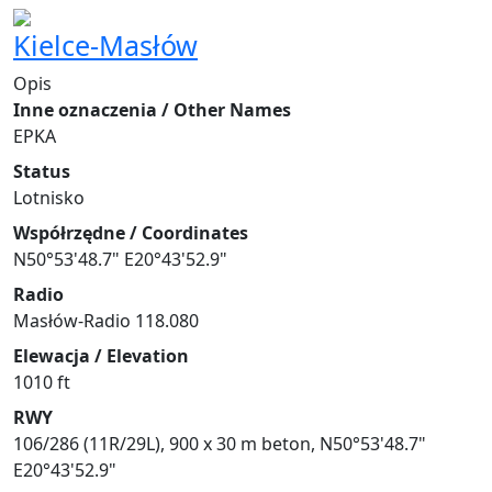
Kielce-Masłów
Opis
Inne oznaczenia / Other Names
EPKA
Status
Lotnisko
Współrzędne / Coordinates
N50°53'48.7" E20°43'52.9"
Radio
Masłów-Radio 118.080
Elewacja / Elevation
1010 ft
RWY
106/286 (11R/29L), 900 x 30 m beton, N50°53'48.7"
E20°43'52.9"