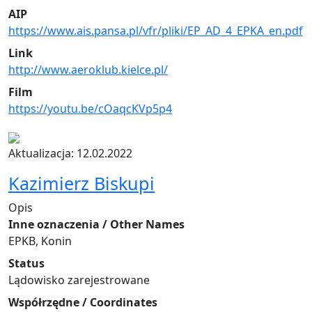
AIP
https://www.ais.pansa.pl/vfr/pliki/EP_AD_4_EPKA_en.pdf
Link
http://www.aeroklub.kielce.pl/
Film
https://youtu.be/cOaqcKVp5p4
Aktualizacja: 12.02.2022
Kazimierz Biskupi
Opis
Inne oznaczenia / Other Names
EPKB, Konin
Status
Lądowisko zarejestrowane
Współrzędne / Coordinates